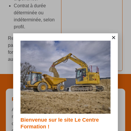
Contrat à durée
déterminée ou
indéterminée, selon
profil.
Rejoignez une équipe
passionnée par la
formation et la sécurité
au travail avec LCF !
Postuler à cette offre
Afin de traiter au mieux votre demande, nous vous
remercions de bien vouloir renseigner tous les
Bienvenue sur le site Le Centre
champs marqués par un astérisque (*), présent
Formation !
dans le formulaire ci-dessous.