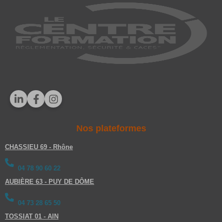
t
e
r
n
a
t
i
v
e
:
Nos plateformes
CHASSIEU 69 - Rhône
04 78 90 60 22
AUBIÈRE 63 - PUY DE DÔME
04 73 28 65 50
TOSSIAT 01 - AIN