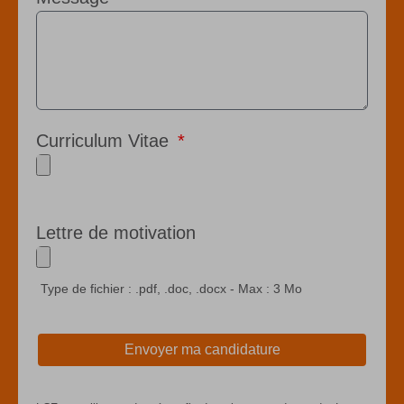
Curriculum Vitae
Lettre de motivation
Envoyer ma candidature
A
l