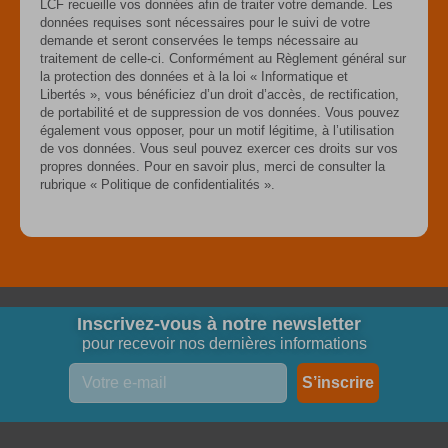
LCF recueille vos données afin de traiter votre demande. Les
t
données requises sont nécessaires pour le suivi de votre
demande et seront conservées le temps nécessaire au
e
traitement de celle-ci. Conformément au Règlement général sur
r
la protection des données et à la loi « Informatique et
Libertés », vous bénéficiez d’un droit d’accès, de rectification,
n
de portabilité et de suppression de vos données. Vous pouvez
a
également vous opposer, pour un motif légitime, à l’utilisation
t
de vos données. Vous seul pouvez exercer ces droits sur vos
propres données. Pour en savoir plus, merci de consulter la
i
rubrique « Politique de confidentialités ».
v
e
:
Inscrivez-vous à notre newsletter
pour recevoir nos dernières informations
S’inscrire
A
l